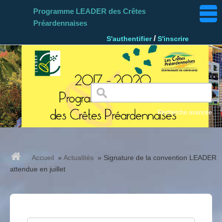
Programme LEADER des Crêtes
Préardennaises
/
S'authentifier
S'inscrire
Recherche avancée
Accueil
Accueil
»
Actualités
»
Signature de la convention LEADER
attendue en juillet
Actualités
Projets