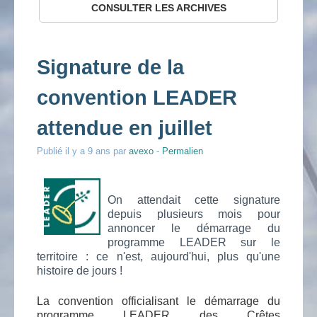
CONSULTER LES ARCHIVES
Tableau de bord
Signature de la
Documents
convention LEADER
attendue en juillet
Groupes de travail
Publié
il y a 9 ans
par
avexo
-
Permalien
Annuaire
On attendait cette signature
depuis plusieurs mois pour
Contact
annoncer le démarrage du
programme LEADER sur le
territoire : ce n'est, aujourd'hui, plus qu'une
histoire de jours !
La convention officialisant le démarrage du
programme LEADER des Crêtes